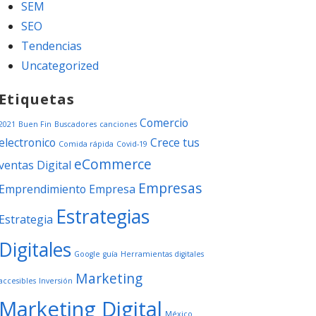
SEM
SEO
Tendencias
Uncategorized
Etiquetas
Comercio
2021
Buen Fin
Buscadores
canciones
electronico
Crece tus
Comida rápida
Covid-19
eCommerce
ventas
Digital
Empresas
Emprendimiento
Empresa
Estrategias
Estrategia
Digitales
Google
guía
Herramientas digitales
Marketing
accesibles
Inversión
Marketing Digital
México