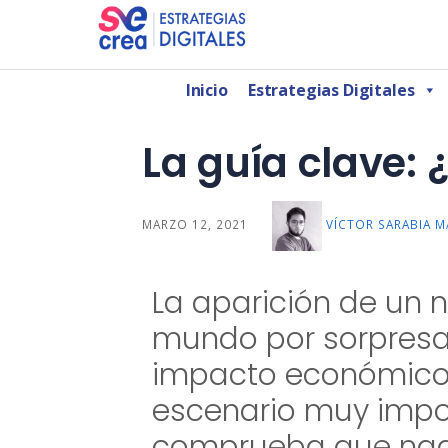
AGENCIA DE MARKETING DIGITAL CDMX
SeCrea Estrategias Digitales | Agencia de 
Inicio
Estrategias Digitales
La guía clave:
MARZO 12, 2021
VÍCTOR SARABIA 
La aparición de un 
mundo por sorpresa
impacto económico
escenario muy impor
comprueba que nad