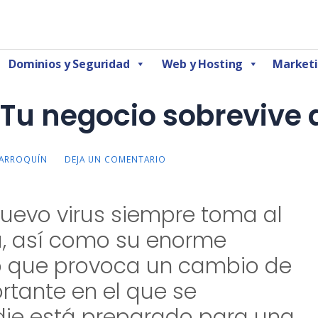
Marketing Digital CDMX
Dominios y Seguridad
Web y Hosting
Marketi
 ¿Tu negocio sobrevive
MARROQUÍN
DEJA UN COMENTARIO
nuevo virus siempre toma al
, así como su enorme
 que provoca un cambio de
tante en el que se
ie está preparado para una