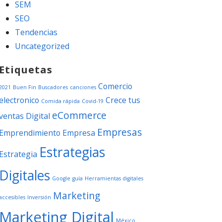
SEM
SEO
Tendencias
Uncategorized
Etiquetas
Comercio
2021
Buen Fin
Buscadores
canciones
electronico
Crece tus
Comida rápida
Covid-19
eCommerce
ventas
Digital
Empresas
Emprendimiento
Empresa
Estrategias
Estrategia
Digitales
Google
guía
Herramientas digitales
Marketing
accesibles
Inversión
Marketing Digital
México