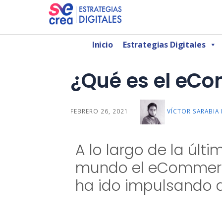
AGENCIA DE MARKETING DIGITAL CDMX
SeCrea Estrategias Digitales | Agencia de 
Inicio
Estrategias Digitales
¿Qué es el eCo
FEBRERO 26, 2021
VÍCTOR SARABIA
A lo largo de la últ
mundo el eCommerce
ha ido impulsando a