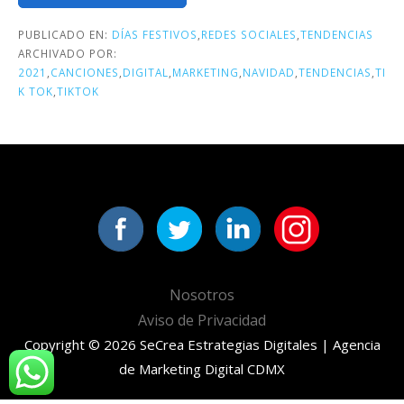
PUBLICADO EN:
DÍAS FESTIVOS
,
REDES SOCIALES
,
TENDENCIAS
ARCHIVADO POR:
2021
,
CANCIONES
,
DIGITAL
,
MARKETING
,
NAVIDAD
,
TENDENCIAS
,
TI
K TOK
,
TIKTOK
Nosotros
Aviso de Privacidad
Copyright © 2026 SeCrea Estrategias Digitales | Agencia
de Marketing Digital CDMX