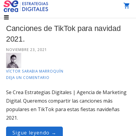
Saltar
al
AGENCIA DE MARKETING DIGITAL CDMX
SeCrea Estrategias Digitales | Agencia de Marketing
contenido
Digital CDMX
Canciones de TikTok para navidad
2021.
NOVIEMBRE 23, 2021
VÍCTOR SARABIA MARROQUÍN
DEJA UN COMENTARIO
Se Crea Estrategias Digitales | Agencia de Marketing
Digital. Queremos compartir las canciones más
populares en TikTok para estas fiestas navideñas
2021.
Sigue leyendo →