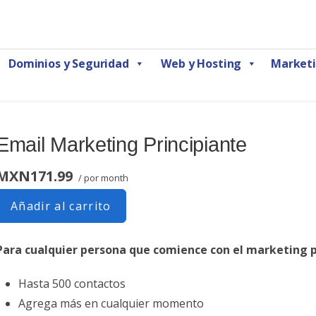
Marketing Digital CDMX
Dominios y Seguridad
Web y Hosting
Marketi
Email Marketing Principiante
MXN171.99
/ por month
Añadir al carrito
Para cualquier persona que comience con el marketing p
Hasta 500 contactos
Agrega más en cualquier momento