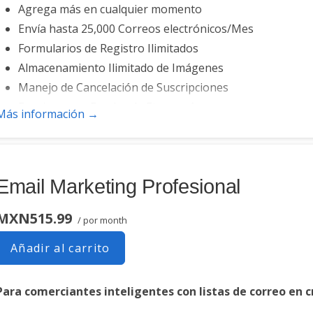
Agrega más en cualquier momento
Envía hasta 25,000 Correos electrónicos/Mes
Formularios de Registro Ilimitados
Almacenamiento Ilimitado de Imágenes
Manejo de Cancelación de Suscripciones
Funciona con Facebook, Etsy y más
Más información →
Correo Electrónico Automático de Bienvenida
Convierte las Publicaciones de Blog en Correos Electrón
Opciones para Cancelar la Suscripción
Email Marketing Profesional
Lista de Clientes Potenciales
MXN515.99
/ por month
Añadir al carrito
Para comerciantes inteligentes con listas de correo en 