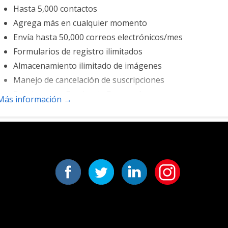
Hasta 5,000 contactos
Agrega más en cualquier momento
Envía hasta 50,000 correos electrónicos/mes
Formularios de registro ilimitados
Almacenamiento ilimitado de imágenes
Manejo de cancelación de suscripciones
Funciona con Facebook, Etsy y más
Más información →
Correo electrónico automático de bienvenida
Convierte las publicaciones de blog en correos electróni
Opciones para cancelar la suscripción
Lista de clientes potenciales
Envía automáticamente correos electrónicos de eventos
Campañas automatizadas de correo electrónico
Registro de direcciones de IP
Comparte las estadísticas con otras personas