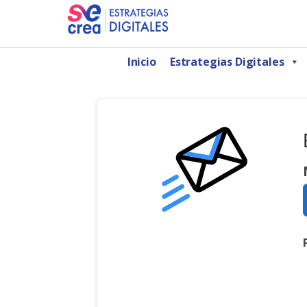
Saltar
al
AGENCIA DE MARKETING DIGITAL CDMX
SeCrea Estrategias Digitales | Agencia de 
contenido
Inicio
Estrategias Digitales