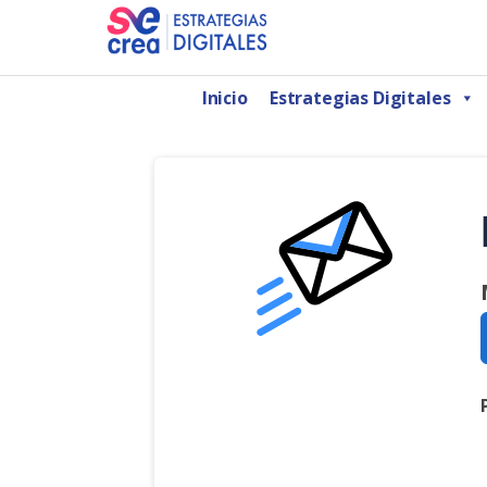
Saltar
al
AGENCIA DE MARKETING DIGITAL CDMX
SeCrea Estrategias Digitales | Agencia de 
contenido
Inicio
Estrategias Digitales