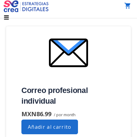
Saltar
al
AGENCIA DE MARKETING DIGITAL CDMX
SeCrea Estrategias Digitales | Agencia de Marketing
contenido
Digital CDMX
Correo profesional
individual
MXN86.99
/ por month
Añadir al carrito