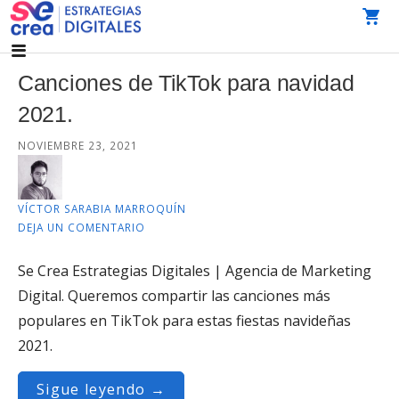
Saltar
al
AGENCIA DE MARKETING DIGITAL CDMX
SeCrea Estrategias Digitales | Agencia de Marketing
contenido
Digital CDMX
Canciones de TikTok para navidad
2021.
NOVIEMBRE 23, 2021
VÍCTOR SARABIA MARROQUÍN
DEJA UN COMENTARIO
Se Crea Estrategias Digitales | Agencia de Marketing
Digital. Queremos compartir las canciones más
populares en TikTok para estas fiestas navideñas
2021.
Sigue leyendo →