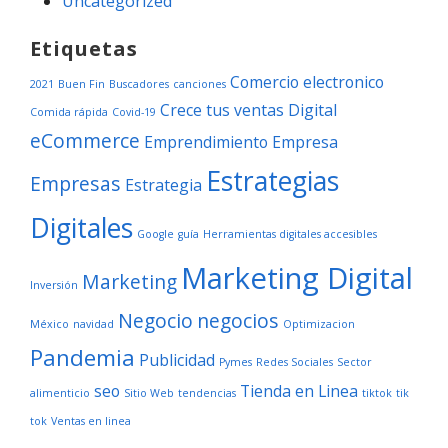
Uncategorized
Etiquetas
Comercio electronico
2021
Buen Fin
Buscadores
canciones
Crece tus ventas
Digital
Comida rápida
Covid-19
eCommerce
Emprendimiento
Empresa
Estrategias
Empresas
Estrategia
Digitales
Google
guía
Herramientas digitales accesibles
Marketing Digital
Marketing
Inversión
Negocio
negocios
México
navidad
Optimizacion
Pandemia
Publicidad
Pymes
Redes Sociales
Sector
seo
Tienda en Linea
alimenticio
Sitio Web
tendencias
tiktok
tik
tok
Ventas en linea