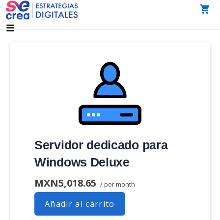
Saltar
al
AGENCIA DE MARKETING DIGITAL CDMX
SeCrea Estrategias Digitales | Agencia de Marketing
contenido
Digital CDMX
Servidor dedicado para
Windows Deluxe
MXN5,018.65
/ por month
Añadir al carrito