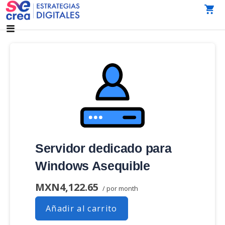
Saltar
al
AGENCIA DE MARKETING DIGITAL CDMX
SeCrea Estrategias Digitales | Agencia de Marketing
contenido
Digital CDMX
Servidor dedicado para
Windows Asequible
MXN4,122.65
/ por month
Añadir al carrito