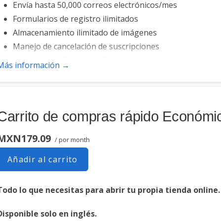
Envía hasta 50,000 correos electrónicos/mes
Formularios de registro ilimitados
Almacenamiento ilimitado de imágenes
Manejo de cancelación de suscripciones
Funciona con Facebook, Etsy y más
Más información →
Correo electrónico automático de bienvenida
Convierte las publicaciones de blog en correos electróni
Opciones para cancelar la suscripción
Carrito de compras rápido Económi
Lista de clientes potenciales
Envía automáticamente correos electrónicos de eventos
MXN179.09
/ por month
Campañas automatizadas de correo electrónico
Registro de direcciones de IP
Añadir al carrito
Comparte las estadísticas con otras personas
Todo lo que necesitas para abrir tu propia tienda online.
Disponible solo en inglés.