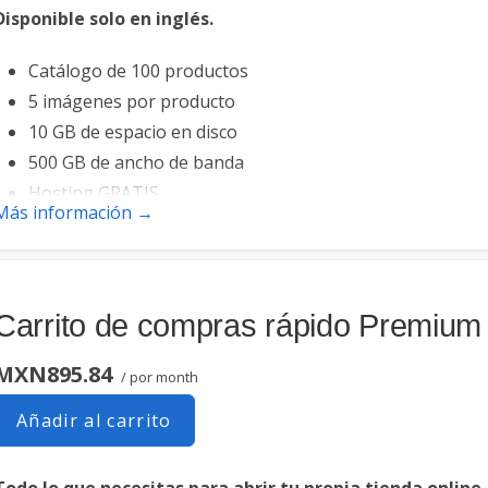
Disponible solo en inglés.
Catálogo de 100 productos
5 imágenes por producto
10 GB de espacio en disco
500 GB de ancho de banda
Hosting GRATIS
Más información →
Carrito de compras rápido Premium
MXN895.84
/ por month
Añadir al carrito
Todo lo que necesitas para abrir tu propia tienda online.