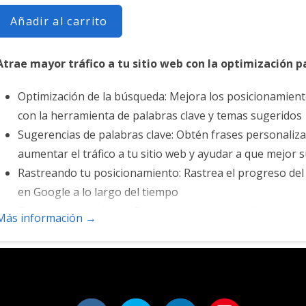
Añadir al carrito
Atrae mayor tráfico a tu sitio web con la optimización p
Optimización de la búsqueda: Mejora los posicionamien
con la herramienta de palabras clave y temas sugeridos
Sugerencias de palabras clave: Obtén frases personaliz
aumentar el tráfico a tu sitio web y ayudar a que mejor 
Rastreando tu posicionamiento: Rastrea el progreso del
en Google a lo largo del tiempo
Crea tu mapa del sitio: Personaliza, crea y envía un mapa d
Más información →
motores de búsqueda en el rastreo de tu sitio.