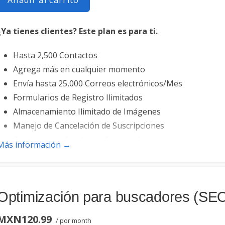
Añadir al carrito
¿Ya tienes clientes? Este plan es para ti.
Hasta 2,500 Contactos
Agrega más en cualquier momento
Envía hasta 25,000 Correos electrónicos/Mes
Formularios de Registro Ilimitados
Almacenamiento Ilimitado de Imágenes
Manejo de Cancelación de Suscripciones
Funciona con Facebook, Etsy y más
Más información →
Correo Electrónico Automático de Bienvenida
Convierte las Publicaciones de Blog en Correos Electrón
Opciones para Cancelar la Suscripción
Optimización para buscadores (SE
Lista de Clientes Potenciales
MXN120.99
/ por month