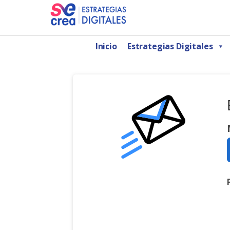
Saltar
al
AGENCIA DE MARKETING DIGITAL CDMX
SeCrea Estrategias Digitales | Agencia de 
contenido
Inicio
Estrategias Digitales