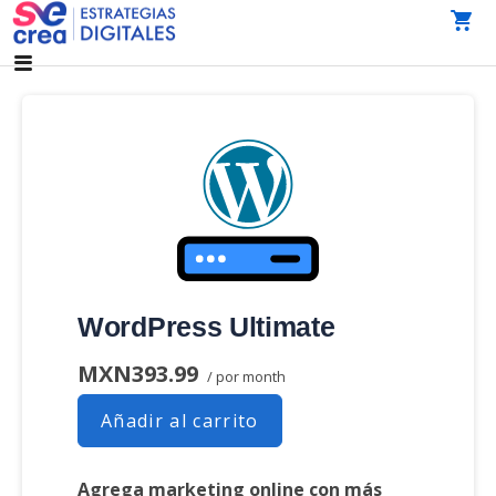
Saltar
al
AGENCIA DE MARKETING DIGITAL CDMX
SeCrea Estrategias Digitales | Agencia de Marketing
contenido
Digital CDMX
WordPress Ultimate
MXN393.99
/ por month
Añadir al carrito
Agrega marketing online con más