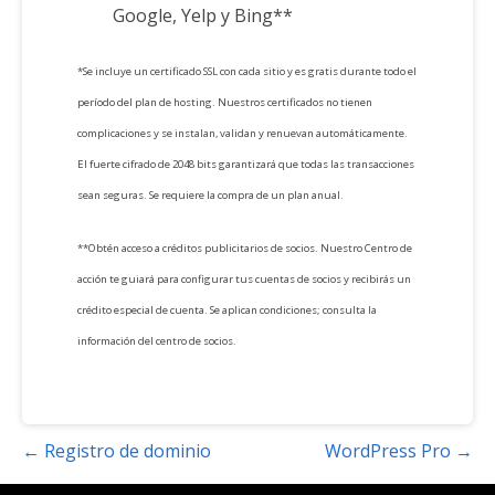
Google, Yelp y Bing**
*Se incluye un certificado SSL con cada sitio y es gratis durante todo el
período del plan de hosting. Nuestros certificados no tienen
complicaciones y se instalan, validan y renuevan automáticamente.
El fuerte cifrado de 2048 bits garantizará que todas las transacciones
sean seguras. Se requiere la compra de un plan anual.
**Obtén acceso a créditos publicitarios de socios. Nuestro Centro de
acción te guiará para configurar tus cuentas de socios y recibirás un
crédito especial de cuenta. Se aplican condiciones; consulta la
información del centro de socios.
Navegación
← Registro de dominio
WordPress Pro →
de