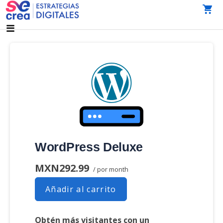
Saltar
al
AGENCIA DE MARKETING DIGITAL CDMX
SeCrea Estrategias Digitales | Agencia de Marketing
contenido
Digital CDMX
WordPress Deluxe
MXN292.99
/ por month
Añadir al carrito
Obtén más visitantes con un