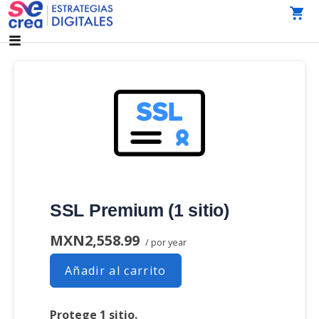
Saltar
al
AGENCIA DE MARKETING DIGITAL CDMX
SeCrea Estrategias Digitales | Agencia de Marketing
contenido
Digital CDMX
SSL Premium (1 sitio)
MXN2,558.99
/ por year
Añadir al carrito
Protege 1 sitio.