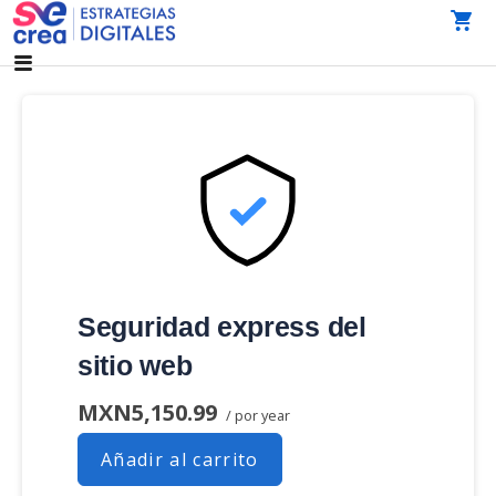
Saltar
al
AGENCIA DE MARKETING DIGITAL CDMX
SeCrea Estrategias Digitales | Agencia de Marketing
contenido
Digital CDMX
Seguridad express del
sitio web
MXN5,150.99
/ por year
Añadir al carrito