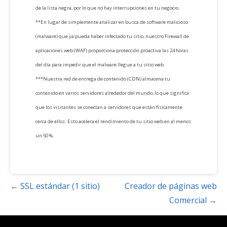
de la lista negra, por lo que no hay interrupciones en tu negocio.
**En lugar de simplemente analizar en busca de software malicioso
(malware) que ya pueda haber infectado tu sitio, nuestro Firewall de
aplicaciones web (WAF) proporciona protección proactiva las 24 horas
del día para impedir que el malware llegue a tu sitio web.
***Nuestra red de entrega de contenido (CDN) almacena tu
contenido en varios servidores alrededor del mundo, lo que significa
que los visitantes se conectan a servidores que están físicamente
cerca de ellos. Esto acelera el rendimiento de tu sitio web en al menos
un 50 %.
Navegación
← SSL estándar (1 sitio)
Creador de páginas web
de
Comercial →
entradas