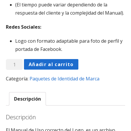
(El tiempo puede variar dependiendo de la
respuesta del cliente y la complejidad del Manual).
Redes Sociales:
Logo con formato adaptable para foto de perfil y
portada de Facebook.
Se
Añadir al carrito
Gráfico
Categoría:
Paquetes de Identidad de Marca
cantidad
Descripción
Descripción
El Manual de Uso correcto del Logo, es un archivo