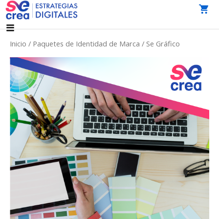
Saltar
al
AGENCIA DE MARKETING DIGITAL CDMX
SeCrea Estrategias Digitales | Agencia de Marketing
contenido
Digital CDMX
Inicio
/
Paquetes de Identidad de Marca
/ Se Gráfico